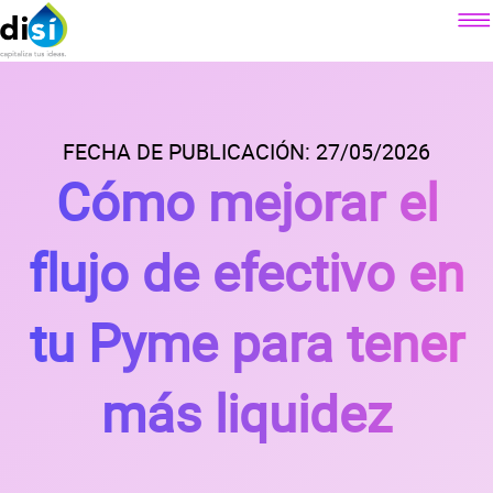
Componentes
Factoraje electrónico
FECHA DE PUBLICACIÓN: 27/05/2026
Sobre DiSí
Cómo mejorar el
Crédito simple
Nuestra misión
Crédito revolvente
Contacto
¿Qué es DiSí?
flujo de efectivo en
Simulador factoraje electrónico
Lo que ofrecemos
Blog
Simulador crédito simple
tu Pyme para tener
Lo que dicen nuestros clientes
Simulador crédito revolvente
Prensa
Alianzas
más liquidez
Preguntas
frecuentes