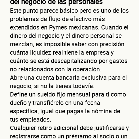
del negocio de las personales
Este punto parece básico pero es uno de los
problemas de flujo de efectivo más
extendidos en Pymes mexicanas. Cuando el
dinero del negocio y el dinero personal se
mezclan, es imposible saber con precisión
cuánta liquidez real tiene la empresa y
cuánto se está descapitalizando por gastos
no relacionados con la operación.
Autorización inmediata
100% autoservicio
Sin costo por 
Abre una cuenta bancaria exclusiva para el
Solicita aquí tu
línea de liquidez empresaria
Esta es una conversación de 2 minutos, no un trámite banc
negocio, si no la tienes todavía.
Cué
Define un sueldo fijo mensual para ti como
dueño y transfiérelo en una fecha
específica, igual que pagas la nómina de
tus empleados.
Cualquier retiro adicional debe justificarse y
registrarse como un préstamo al socio o un