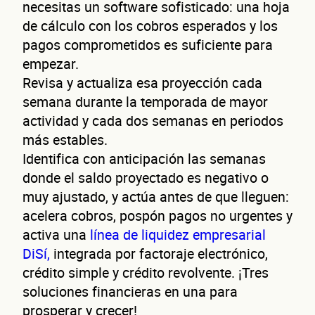
ne
necesitas un software sofisticado: una hoja
de cálculo con los cobros esperados y los
pagos comprometidos es suficiente para
empezar.
Revisa y actualiza esa proyección cada
semana durante la temporada de mayor
actividad y cada dos semanas en periodos
más estables.
Identifica con anticipación las semanas
donde el saldo proyectado es negativo o
¿Cuánto factura tu negocio al año?
muy ajustado, y actúa antes de que lleguen:
Esto nos ayuda a ofrecerte la línea de crédito correcta para tu negocio.
acelera cobros, pospón pagos no urgentes y
activa una
línea de liquidez empresarial
DiSí,
integrada por factoraje electrónico,
crédito simple y crédito revolvente. ¡Tres
soluciones financieras en una para
prosperar y crecer!
No te preocupes, evaluamos cada caso de forma integral.