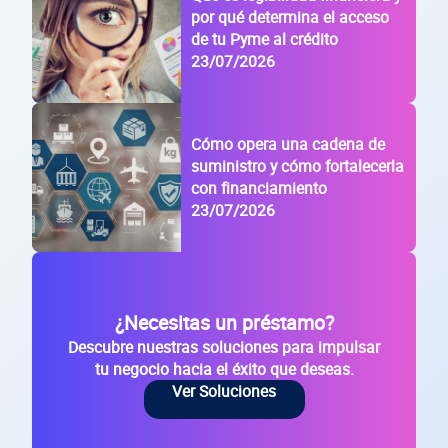
por qué determina el acceso
de tu Pyme al crédito
23/07/2026
Cómo opera una cadena de
suministro y cómo fortalecerla
con financiamiento
23/07/2026
¿Necesitas un préstamo?
Descubre nuestras soluciones para impulsar
tu negocio hacia el éxito que deseas.
Ver Soluciones