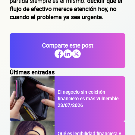
partida siempre es el mismo:
decidir que el
Lo usamos solo para validar tu identidad fiscal — nunca lo compartimos con te
flujo de efectivo merece atención hoy, no
cuando el problema ya sea urgente.
Código Postal
Dirección de la empresa: Calle
Comparte este post
Núm. Ext./Int.
SOLICITAR
Últimas entradas
+
54
empresas financiadas en los últimos 30 días
El negocio sin colchón
financiero es más vulnerable
23/07/2026
Qué es legibilidad financiera y