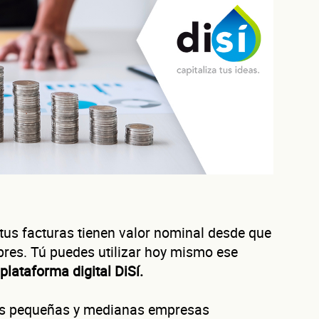
us facturas tienen valor nominal desde que
bres. Tú puedes utilizar hoy mismo ese
plataforma digital DiSí.
Autorización inmediata
100% autoservicio
Sin costo por evaluar
Solicita aquí tu
línea de liquidez empresarial DiSí
las pequeñas y medianas empresas
Esta es una conversación de 2 minutos, no un trámite bancario.