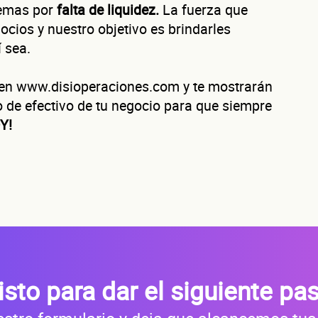
lemas por
falta de liquidez.
La fuerza que
uéntanos de tu negoc
cios y nuestro objetivo es brindarles
 sea.
o en www.disioperaciones.com y te mostrarán
o de efectivo de tu negocio para que siempre
ura tu negocio al año?
ofrecerte la línea de crédito correcta para tu negocio.
Y!
evaluamos cada caso de forma integral.
Cómo te contactamo
isto para dar el siguiente pa
Primer apellido
Segundo apelli