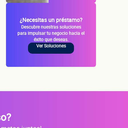
io
¿Necesitas un préstamo?
Descubre nuestras soluciones
para impulsar tu negocio hacia el
éxito que deseas.
Ver Soluciones
s?
so?
do