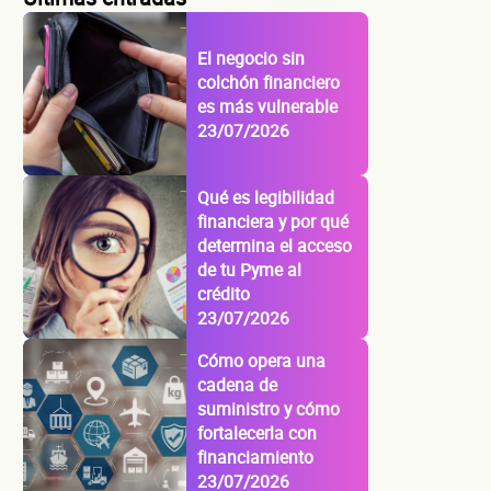
El negocio sin
colchón financiero
es más vulnerable
23/07/2026
Qué es legibilidad
financiera y por qué
determina el acceso
de tu Pyme al
crédito
23/07/2026
Cómo opera una
cadena de
suministro y cómo
fortalecerla con
financiamiento
23/07/2026