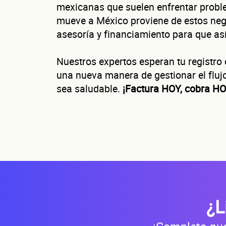
mexicanas que suelen enfrentar prob
C
mueve a México proviene de estos nego
asesoría y financiamiento para que así
Nuestros expertos esperan tu registr
una nueva manera de gestionar el fluj
¿Cuánto fact
Esto nos ayuda a 
sea saludable.
¡Factura HOY, cobra HO
No te preocupes, 
¿
¿L
Nombre(s)