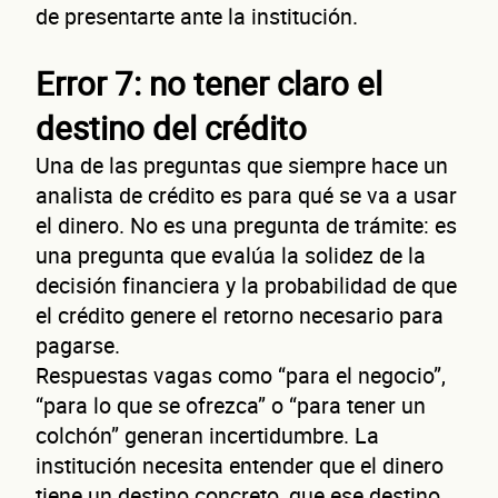
de presentarte ante la institución.
ne
Error 7: no tener claro el
destino del crédito
Una de las preguntas que siempre hace un
analista de crédito es para qué se va a usar
el dinero. No es una pregunta de trámite: es
una pregunta que evalúa la solidez de la
decisión financiera y la probabilidad de que
el crédito genere el retorno necesario para
pagarse.
Respuestas vagas como “para el negocio”,
“para lo que se ofrezca” o “para tener un
colchón” generan incertidumbre. La
¿Cuánto factura tu negocio al año?
institución necesita entender que el dinero
Esto nos ayuda a ofrecerte la línea de crédito correcta para tu negocio.
tiene un destino concreto, que ese destino