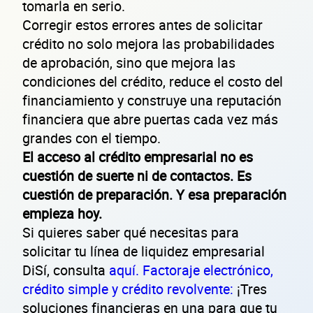
tomarla en serio.
SOLICITAR
Corregir estos errores antes de solicitar
crédito no solo mejora las probabilidades
+
73
empresas financiadas en los últimos 30 días
de aprobación, sino que mejora las
condiciones del crédito, reduce el costo del
financiamiento y construye una reputación
financiera que abre puertas cada vez más
grandes con el tiempo.
El acceso al crédito empresarial no es
cuestión de suerte ni de contactos. Es
cuestión de preparación. Y esa preparación
empieza hoy.
Si quieres saber qué necesitas para
solicitar tu línea de liquidez empresarial
DiSí, consulta
aquí.
Factoraje electrónico,
crédito simple y crédito revolvente:
¡Tres
soluciones financieras en una para que tu