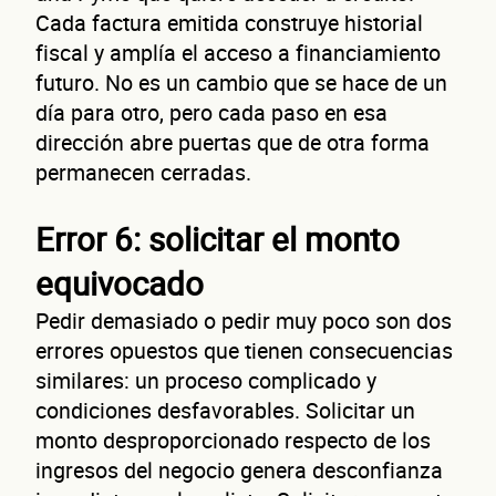
Cada factura emitida construye historial
fiscal y amplía el acceso a financiamiento
futuro. No es un cambio que se hace de un
día para otro, pero cada paso en esa
dirección abre puertas que de otra forma
permanecen cerradas.
Error 6: solicitar el monto
equivocado
Pedir demasiado o pedir muy poco son dos
Autorización inmediata
100% autoservicio
Sin costo por 
errores opuestos que tienen consecuencias
Solicita aquí tu
línea de liquidez empresaria
Esta es una conversación de 2 minutos, no un trámite banc
similares: un proceso complicado y
condiciones desfavorables. Solicitar un
monto desproporcionado respecto de los
ingresos del negocio genera desconfianza