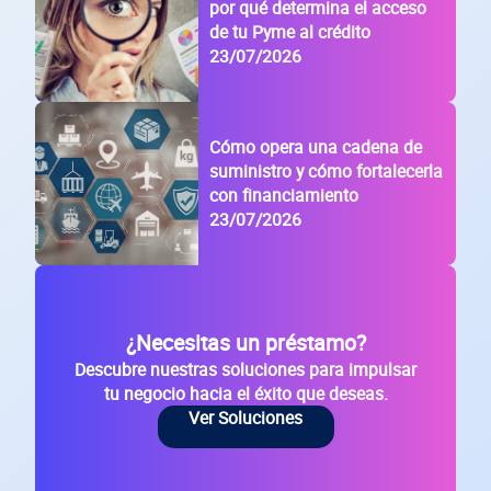
por qué determina el acceso
de tu Pyme al crédito
23/07/2026
Cómo opera una cadena de
suministro y cómo fortalecerla
con financiamiento
23/07/2026
¿Necesitas un préstamo?
Descubre nuestras soluciones para impulsar
tu negocio hacia el éxito que deseas.
Ver Soluciones