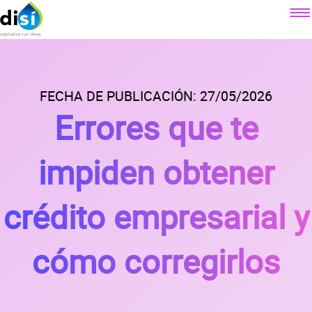
Componentes
Factoraje electrónico
FECHA DE PUBLICACIÓN: 27/05/2026
Sobre DiSí
Errores que te
Crédito simple
Nuestra misión
Crédito revolvente
Contacto
¿Qué es DiSí?
impiden obtener
Simulador factoraje electrónico
Lo que ofrecemos
Blog
Simulador crédito simple
crédito empresarial y
Lo que dicen nuestros clientes
Simulador crédito revolvente
Prensa
Alianzas
cómo corregirlos
Preguntas
frecuentes