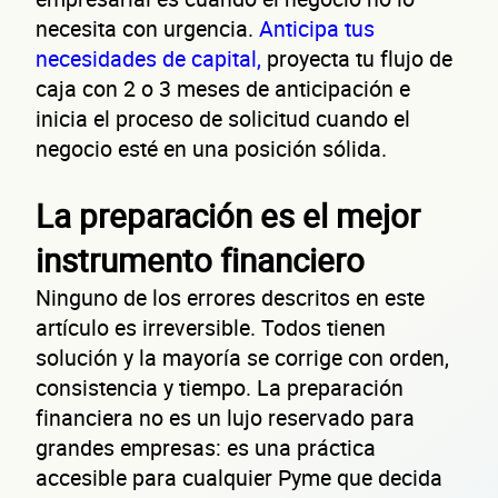
necesita con urgencia.
Anticipa tus
necesidades de capital,
proyecta tu flujo de
caja con 2 o 3 meses de anticipación e
inicia el proceso de solicitud cuando el
negocio esté en una posición sólida.
Sitio electrónico
Razón social
La preparación es el mejor
RFC de la empresa
instrumento financiero
Lo usamos solo para validar tu identidad fiscal — nunca lo compartimos con te
Ninguno de los errores descritos en este
artículo es irreversible. Todos tienen
solución y la mayoría se corrige con orden,
Código Postal
consistencia y tiempo. La preparación
financiera no es un lujo reservado para
Dirección de la empresa: Calle
grandes empresas: es una práctica
Núm. Ext./Int.
accesible para cualquier Pyme que decida